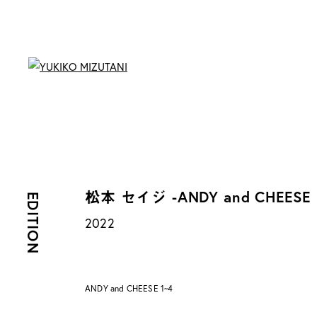
松本 セイジ -ANDY and CHEESE
EDITION
2022
ANDY and CHEESE 1~4