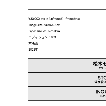
¥30,000 tax in (unframed) framed:ask
Image size 20.8×20.8cm
Paper size 25.0×25.0cm
エディション：100
木版画
2022年
松本
WEB
ST
浮世絵
INQ
E-M