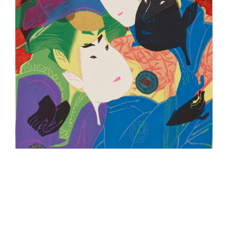
二代目瀬川富三郎の大岸蔵人妻やどり木と中村万世の腰元若草