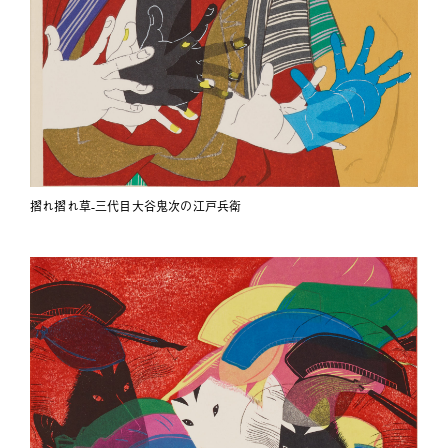
摺れ摺れ草-三代目大谷鬼次の江戸兵衛