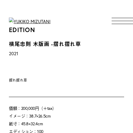
EDITION
横尾忠則 木版画 -摺れ摺れ草
2021
摺れ摺れ草
価額：200,000円（＋tax）
イメージ：38.7×26.5cm
紙寸：45.8×32.4cm
エディション：100