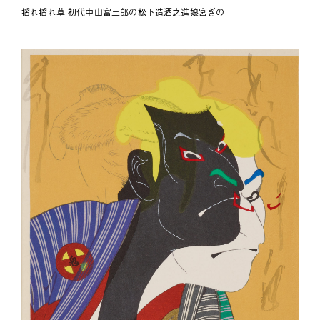
摺れ摺れ草-初代中山富三郎の松下造酒之進娘宮ぎの