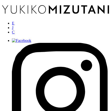
E
J
C