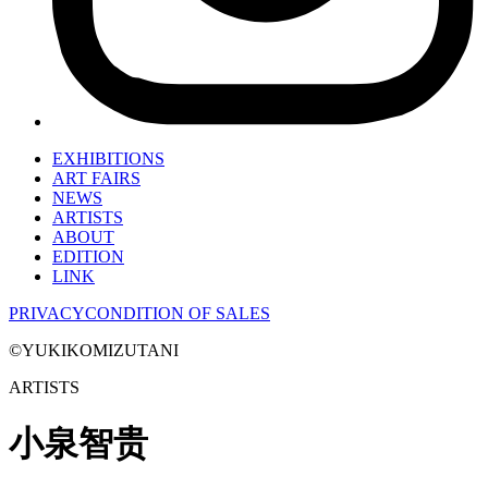
EXHIBITIONS
ART FAIRS
NEWS
ARTISTS
ABOUT
EDITION
LINK
PRIVACY
CONDITION OF SALES
©YUKIKOMIZUTANI
ARTISTS
小
泉
智
贵