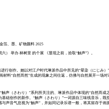
纸、金箔、墨、矿物颜料 2025
8日（周六） 举办 林树里 的个展 《显现之前，拾取“触声”》。
题进行创作。她以对江户时代琳派作品中所见的“晕染（にじみ）
绘画材料“自然而然”生成的现象之间往返，仿佛与自然展开一场对
。延续其“触声（さわり）”系列所关注的、琳派作品中体现的“自然
为基础创作的新作。“触声（さわり）”一词源自三味线音乐，既
感与声音气息视为“触声”，并如同记录乐谱一般，将其留存于画