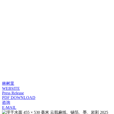
林树里
WEBSITE
Press Release
PDF DOWNLOAD
咨询
E-MAIL