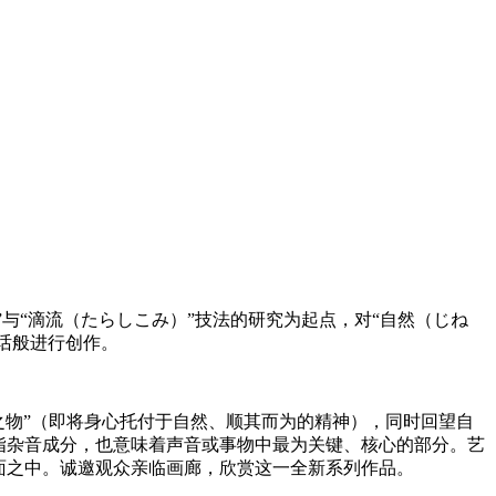
”与“滴流（たらしこみ）”技法的研究为起点，对“自然（じね
话般进行创作。
而成之物”（即将身心托付于自然、顺其而为的精神），同时回望自
指杂音成分，也意味着声音或事物中最为关键、核心的部分。艺
面之中。诚邀观众亲临画廊，欣赏这一全新系列作品。