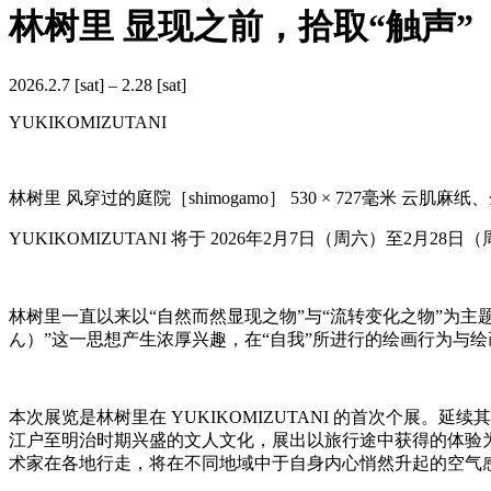
林树里 显现之前，拾取“触声”
2026.2.7 [sat] – 2.28 [sat]
YUKIKOMIZUTANI
林树里 风穿过的庭院［shimogamo］ 530 × 727毫米 云肌麻
YUKIKOMIZUTANI 将于 2026年2月7日（周六）至2月2
林树里一直以来以“自然而然显现之物”与“流转变化之物”为主
ん）”这一思想产生浓厚兴趣，在“自我”所进行的绘画行为与
本次展览是林树里在 YUKIKOMIZUTANI 的首次个展
江户至明治时期兴盛的文人文化，展出以旅行途中获得的体验
术家在各地行走，将在不同地域中于自身内心悄然升起的空气